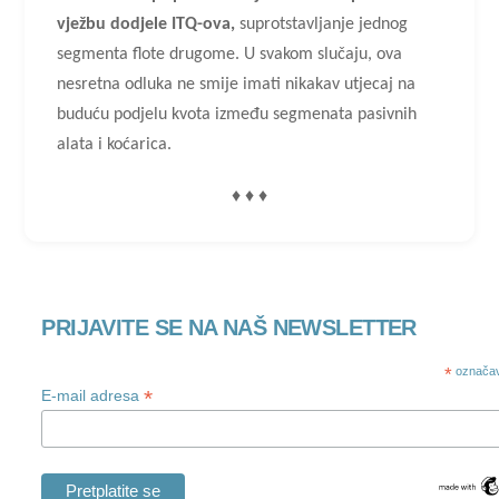
vježbu dodjele ITQ-ova,
suprotstavljanje jednog
segmenta flote drugome. U svakom slučaju, ova
nesretna odluka ne smije imati nikakav utjecaj na
buduću podjelu kvota između segmenata pasivnih
alata i koćarica.
♦ ♦ ♦
PRIJAVITE SE NA NAŠ NEWSLETTER
*
označav
*
E-mail adresa