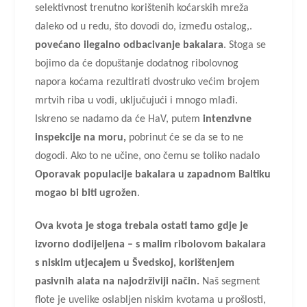
selektivnost trenutno korištenih koćarskih mreža
daleko od u redu, što dovodi do, između ostalog,.
povećano ilegalno odbacivanje bakalara
. Stoga se
bojimo da će dopuštanje dodatnog ribolovnog
napora koćama rezultirati dvostruko većim brojem
mrtvih riba u vodi, uključujući i mnogo mlađi.
Iskreno se nadamo da će HaV, putem
intenzivne
inspekcije na moru,
pobrinut će se da se to ne
dogodi. Ako to ne učine, ono čemu se toliko nadalo
Oporavak populacije bakalara u zapadnom Baltiku
mogao bi biti ugrožen
.
Ova kvota je stoga trebala ostati tamo gdje je
izvorno dodijeljena – s malim ribolovom bakalara
s niskim utjecajem u Švedskoj, korištenjem
pasivnih alata na najodrživiji način.
Naš segment
flote je uvelike oslabljen niskim kvotama u prošlosti,