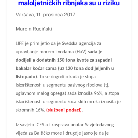
maloljetničkih ribnjaka su u riziku
Varšava, 11. prosinca 2017.
Marcin Ruciński
LIFE je primijetio da je Švedska agencija za
upravljanje morem i vodama (HaV)
sada je
dodijelila dodatnih 150 tona kvote za zapadni
bakalar koćaricama (uz 120 tona dodijeljenih u
listopadu)
. To se dogodilo kada je stopa
iskorištenosti u segmentu pasivnog ribolova (tj.
uglavnom malog opsega) sada iznosila 96%, a stopa
iskorištenosti u segmentu koćarskih mreža iznosila je
skromnih 16%.
(službeni podaci)
.
Iz savjeta ICES-a i rasprava unutar Savjetodavnog
vijeća za Baltičko more i drugdje jasno je da je