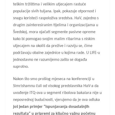
teškim tržištima i velikim utjecajem rastuće
populacije sivih tuljana. Ipak, pokazuje otpornost i
snagu koristeći raspoloživa sredstva. HaV, zajedno s
drugim zainteresiranim tijelima i organizacijama u
Švedskoj, mora ojačati segmente pasivne opreme
kako bi pomogao svojim malim ribarima s niskim
utjecajem na okoliš da prežive i razviju se, čime
podržavaju obalne zajednice u kojima rade. U LIFE-u
jednostavno ne razumijemo zašto se događa
suprotno.
Nakon što smo prošlog mjeseca na konferenciji u
Simrishamnu čuli od visokog predstavnika HaV-a da
uvođenje ITQ-ova u segment ribolova bakalara nije u
neposrednoj budućnosti, vjerujemo da je ova odluka
još jedan primjer “ispunjavanja dosadašnjih
rezultata” u pripremi za ključno važnu početnu