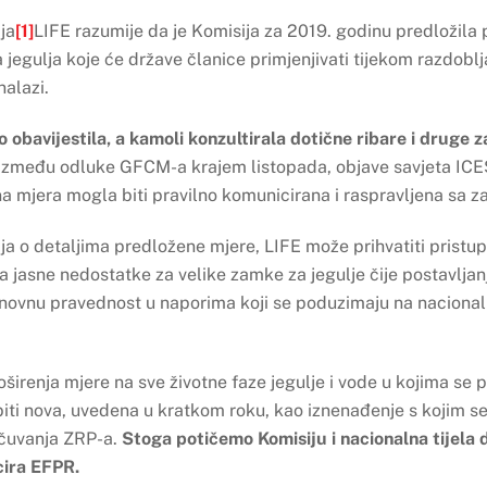
ja
[1]
LIFE razumije da je Komisija za 2019. godinu predložil
egulja koje će države članice primjenjivati tijekom razdoblj
nalazi.
 obavijestila, a kamoli konzultirala dotične ribare i druge z
između odluke GFCM-a krajem listopada, objave savjeta ICES-a
a mjera mogla biti pravilno komunicirana i raspravljena sa z
a o detaljima predložene mjere, LIFE može prihvatiti pristup 
 jasne nedostatke za velike zamke za jegulje čije postavljan
ovnu pravednost u naporima koji se poduzimaju na nacionalno
širenja mjere na sve životne faze jegulje i vode u kojima se
iti nova, uvedena u kratkom roku, kao iznenađenje s kojim se
očuvanja ZRP-a.
Stoga potičemo Komisiju i nacionalna tijela 
cira EFPR.