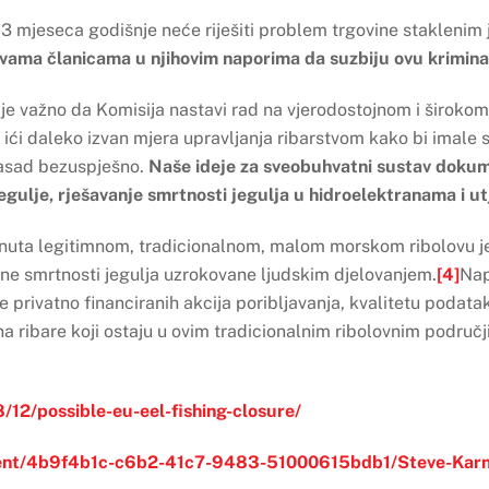
3 mjeseca godišnje neće riješiti problem trgovine staklenim 
ama članicama u njihovim naporima da suzbiju ovu kriminal
je važno da Komisija nastavi rad na vjerodostojnom i širokom
 ići daleko izvan mjera upravljanja ribarstvom kako bi imale s
zasad bezuspješno.
Naše ideje za sveobuhvatni sustav dokume
egulje, rješavanje smrtnosti jegulja u hidroelektranama i ut
tnuta legitimnom, tradicionalnom, malom morskom ribolovu j
e smrtnosti jegulja uzrokovane ljudskim djelovanjem.
[4]
Nap
 privatno financiranih akcija poribljavanja, kvalitetu podat
na ribare koji ostaju u ovim tradicionalnim ribolovnim područj
/12/possible-eu-eel-fishing-closure/
ent/4b9f4b1c-c6b2-41c7-9483-51000615bdb1/Steve-Karni