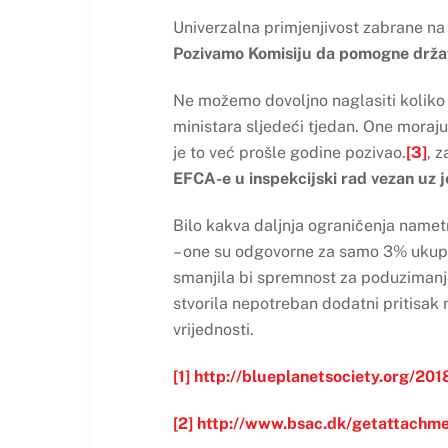
Univerzalna primjenjivost zabrane na 
Pozivamo Komisiju da pomogne držav
Ne možemo dovoljno naglasiti koliko 
ministara sljedeći tjedan. One moraju
je to već prošle godine pozivao.
[3]
, 
EFCA-e u inspekcijski rad vezan uz j
Bilo kakva daljnja ograničenja name
– one su odgovorne za samo 3% ukupn
smanjila bi spremnost za poduzimanje
stvorila nepotreban dodatni pritisak 
vrijednosti.
[1]
http://blueplanetsociety.org/2018
[2]
http://www.bsac.dk/getattachm