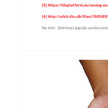
[3]
https://lifeplatform.eu/saving-e
[4]
http://orbit.dtu.dk/files/15858
Na slici:
Smrtnost jegulja uzrokovana 