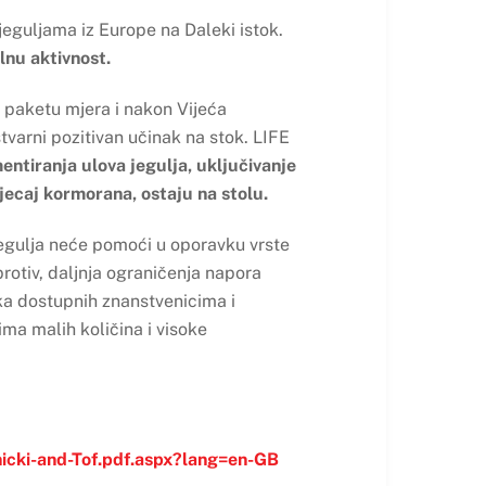
jeguljama iz Europe na Daleki istok.
nu aktivnost.
 paketu mjera i nakon Vijeća
tvarni pozitivan učinak na stok. LIFE
ntiranja ulova jegulja, uključivanje
jecaj kormorana, ostaju na stolu.
egulja neće pomoći u oporavku vrste
rotiv, daljnja ograničenja napora
aka dostupnih znanstvenicima i
ima malih količina i visoke
cki-and-Tof.pdf.aspx?lang=en-GB