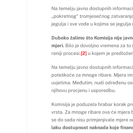
Na temelju javno dostupnih informaci
„pokretnog“ tromjesečnog zatvaranja j
jegulja i sve vode u kojima se jegulja 
Duboko žalimo što Komisija nije javno
mjeri.
Bilo je dovoljno vremena za to 
raniji procesi.
[2]
u kojem je predložen
Na temelju javno dostupnih informacij
poteškoće za mnoge ribare. Mjera ima
uvjetima. Međutim, nudi određenu osn
njihovu procjenu i usporedbu.
Komisija je poduzela hrabar korak pro
vrsta. Za mnoge ribare ova će mjera b
se do sada nisu primjenjivale mjere 
laku dostupnost naknada koje finan