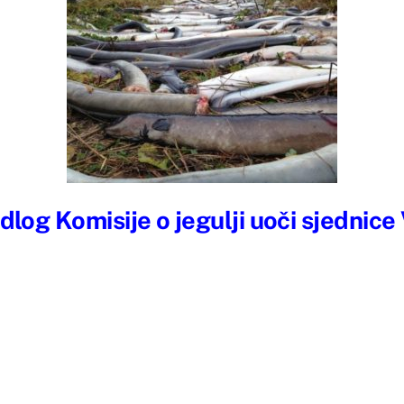
edlog Komisije o jegulji uoči sjednice