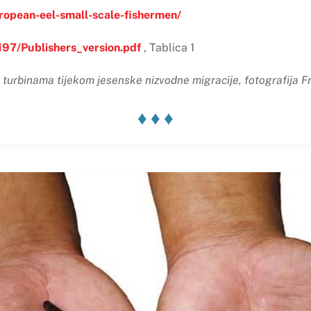
uropean-eel-small-scale-fishermen/
9197/Publishers_version.pdf
, Tablica 1
turbinama tijekom jesenske nizvodne migracije, fotografija 
♦ ♦ ♦