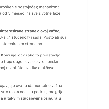
a proširenje postojećeg mehanizma
a od 5 mjeseci na sve životne faze
ainteresirane strane o ovoj važnoj
 (7. studenog) i sada. Postojali su i
ainteresiranim stranama.
Komisije, čak i ako to predstavlja
je traje dugo i ovise o vremenskim
j razini, što uvelike olakšava
 pojavljuje ova fundamentalno važna
 vrlo teško nositi u područjima gdje
da u takvim slučajevima osiguraju