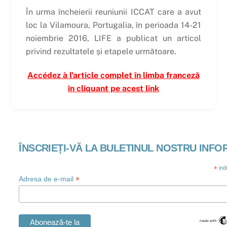
În urma încheierii reuniunii ICCAT care a avut
loc la Vilamoura, Portugalia, în perioada 14-21
noiembrie 2016, LIFE a publicat un articol
privind rezultatele și etapele următoare.
Accédez à l'article complet în limba franceză
în cliquant pe acest link
ÎNSCRIEȚI-VĂ LA BULETINUL NOSTRU INFO
*
ind
*
Adresa de e-mail