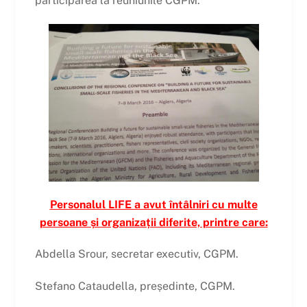
participarea la reuniunile CGPM.
Personalul LIFE a avut întâlniri cu multe
persoane și organizații diferite, printre care:
Abdella Srour, secretar executiv, CGPM.
Stefano Cataudella, președinte, CGPM.