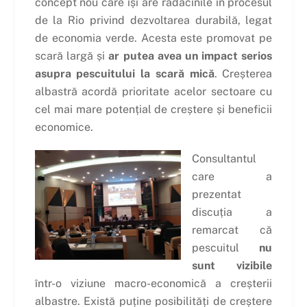
concept nou care își are rădăcinile în procesul
de la Rio privind dezvoltarea durabilă, legat
de economia verde. Acesta este promovat pe
scară largă și
ar putea avea un impact serios
asupra pescuitului la scară mică
. Creșterea
albastră acordă prioritate acelor sectoare cu
cel mai mare potențial de creștere și beneficii
economice.
Consultantul
care a
prezentat
discuția a
remarcat că
pescuitul
nu
sunt vizibile
într-o viziune macro-economică a creșterii
albastre. Există puține posibilități de creștere