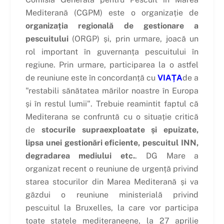
Mediterană (CGPM) este o organizație de
organizația regională de gestionare a
pescuitului
(ORGP) și, prin urmare, joacă un
rol important în guvernanța pescuitului în
regiune. Prin urmare, participarea la o astfel
de reuniune este în concordanță cu
VIAȚA
de a
"restabili sănătatea mărilor noastre în Europa
și în restul lumii". Trebuie reamintit faptul că
Mediterana se confruntă cu o situație critică
de
stocurile supraexploatate și epuizate,
lipsa unei gestionări eficiente, pescuitul INN,
degradarea mediului etc.
. DG Mare a
organizat recent o reuniune de urgență privind
starea stocurilor din Marea Mediterană și va
găzdui o reuniune ministerială privind
pescuitul la Bruxelles, la care vor participa
toate statele mediteraneene, la 27 aprilie