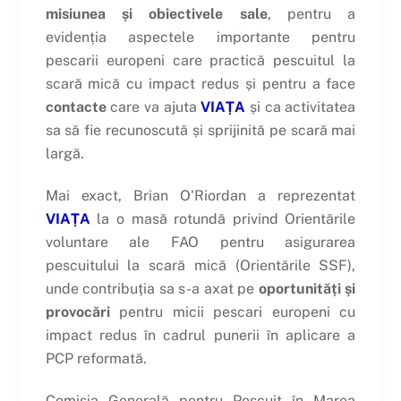
misiunea și obiectivele sale
, pentru a
evidenția aspectele importante pentru
pescarii europeni care practică pescuitul la
scară mică cu impact redus și pentru a face
contacte
care va ajuta
VIAȚA
și ca activitatea
sa să fie recunoscută și sprijinită pe scară mai
largă.
Mai exact, Brian O'Riordan a reprezentat
VIAȚA
la o masă rotundă privind Orientările
voluntare ale FAO pentru asigurarea
pescuitului la scară mică (Orientările SSF),
unde contribuția sa s-a axat pe
oportunități și
provocări
pentru micii pescari europeni cu
impact redus în cadrul punerii în aplicare a
PCP reformată.
Comisia Generală pentru Pescuit în Marea