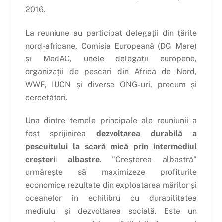
2016.
La reuniune au participat delegații din țările
nord-africane, Comisia Europeană (DG Mare)
și MedAC, unele delegații europene,
organizații de pescari din Africa de Nord,
WWF, IUCN și diverse ONG-uri, precum și
cercetători.
Una dintre temele principale ale reuniunii a
fost sprijinirea
dezvoltarea durabilă a
pescuitului la scară mică prin intermediul
creșterii albastre
. "Creșterea albastră"
urmărește să maximizeze profiturile
economice rezultate din exploatarea mărilor și
oceanelor în echilibru cu durabilitatea
mediului și dezvoltarea socială. Este un