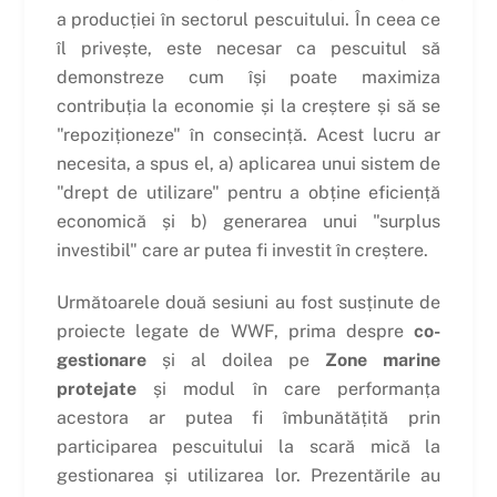
a producției în sectorul pescuitului. În ceea ce
îl privește, este necesar ca pescuitul să
demonstreze cum își poate maximiza
contribuția la economie și la creștere și să se
"repoziționeze" în consecință. Acest lucru ar
necesita, a spus el, a) aplicarea unui sistem de
"drept de utilizare" pentru a obține eficiență
economică și b) generarea unui "surplus
investibil" care ar putea fi investit în creștere.
Următoarele două sesiuni au fost susținute de
proiecte legate de WWF, prima despre
co-
gestionare
și al doilea pe
Zone marine
protejate
și modul în care performanța
acestora ar putea fi îmbunătățită prin
participarea pescuitului la scară mică la
gestionarea și utilizarea lor. Prezentările au