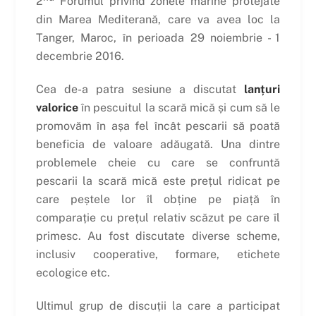
2
Forumul privind zonele marine protejate
din Marea Mediterană, care va avea loc la
Tanger, Maroc, în perioada 29 noiembrie - 1
decembrie 2016.
Cea de-a patra sesiune a discutat
lanțuri
valorice
în pescuitul la scară mică și cum să le
promovăm în așa fel încât pescarii să poată
beneficia de valoare adăugată. Una dintre
problemele cheie cu care se confruntă
pescarii la scară mică este prețul ridicat pe
care peștele lor îl obține pe piață în
comparație cu prețul relativ scăzut pe care îl
primesc. Au fost discutate diverse scheme,
inclusiv cooperative, formare, etichete
ecologice etc.
Ultimul grup de discuții la care a participat