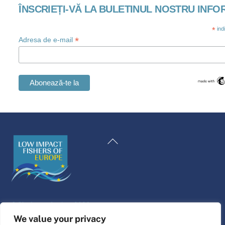
ÎNSCRIEȚI-VĂ LA BULETINUL NOSTRU INFO
*
ind
*
Adresa de e-mail
Swedish
Maltese
Înapoi
Spanish
la
Polish
începutul
Italian
paginii
Greek
©
Platforma de viață
2026
German
Website design & build by
alpha.coop
We value your privacy