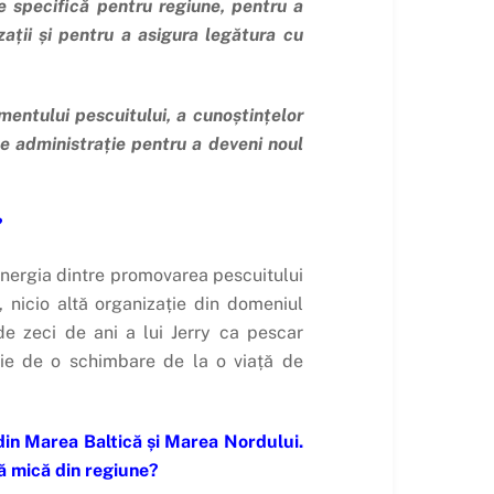
e specifică pentru regiune, pentru a
zații și pentru a asigura legătura cu
entului pescuitului, a cunoștințelor
 de administrație pentru a deveni noul
?
sinergia dintre promovarea pescuitului
, nicio altă organizație din domeniul
e zeci de ani a lui Jerry ca pescar
oie de o schimbare de la o viață de
 din Marea Baltică și Marea Nordului.
ă mică din regiune?