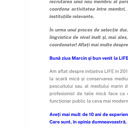
recrutarea unui nou membru al perso
coordona activitatea între membri, p
instituțiile relevante.
În urma unui proces de selecție dur
lingvistice de nivel înalt și, mai al
coordonator! Aflați mai multe despre e
Bună ziua Marcin și bun venit la LIFE
Am aflat despre inițiativa LIFE în 20
la scară mică și conservarea mediulu
pescuitului sau al mediului marin 
profesionist de talie mică face ca
funcționar public la ceva mai modern 
Aveți mai mult de 10 ani de experien
Care sunt, în opinia dumneavoastră, 