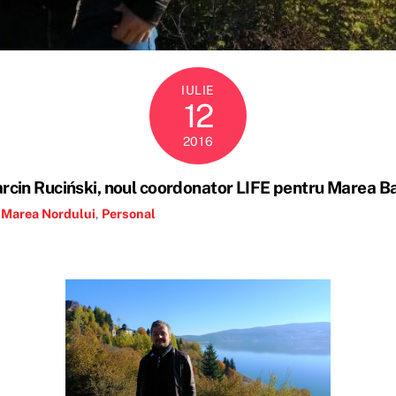
IULIE
12
2016
rcin Ruciński, noul coordonator LIFE pentru Marea Ba
,
Marea Nordului
,
Personal