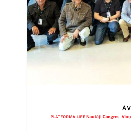
À V
Noutăți
Congres
,
Viaț
PLATFORMA LIFE