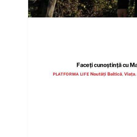
Faceți cunoștință cu Ma
Noutăți
Baltică
,
Viața
PLATFORMA LIFE