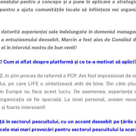
nalului pentru a concepe și a pune în aplicare o strategi
entru a ajuta comunitățile locale să înființeze noi organi
, datorită experienței sale îndelungate în domeniul managem
es, a entuziasmului deosebit, Marcin a fost ales de Consiliul
l în interviul nostru de bun venit!
! Cum ai aflat despre platformă și ce te-a motivat să aplici
12, în plin proces de reformă a PCP. Am fost impresionat de 
i, pe care LIFE o sintetizează atât de bine. Din câte știu
din Europa nu face acest lucru. De asemenea, experiența d
 organizația să fie specială. La nivel personal, aveam nev
și foarte interesant!
ță în sectorul pescuitului, cu un accent deosebit pe țările
cele mai mari provocări pentru sectorul pescuitului la scar