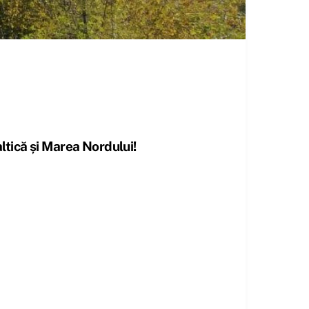
ltică și Marea Nordului!