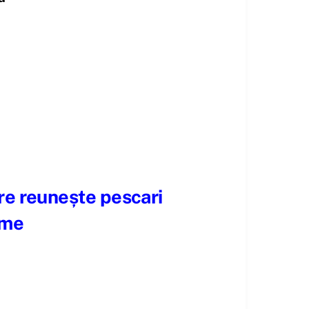
are reunește pescari
ume