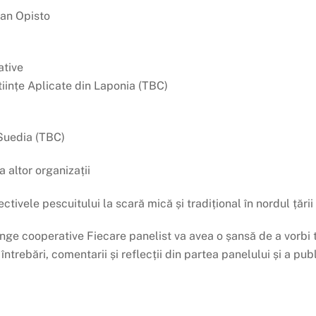
lan Opisto
tive
iințe Aplicate din Laponia (TBC)
 Suedia (TBC)
a altor organizații
ctivele pescuitului la scară mică și tradițional în nordul țării
e cooperative Fiecare panelist va avea o șansă de a vorbi 
întrebări, comentarii și reflecții din partea panelului și a publ