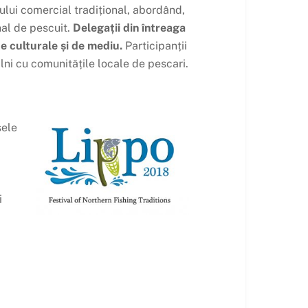
ului comercial tradițional, abordând,
nal de pescuit.
Delegații din întreaga
te culturale și de mediu.
Participanții
âlni cu comunitățile locale de pescari.
șele
i