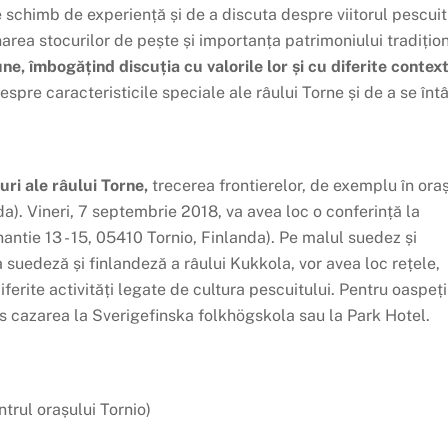
schimb de experiență și de a discuta despre viitorul pescuit
narea stocurilor de pește și importanța patrimoniului tradițio
ne, îmbogățind discuția cu valorile lor și cu diferite contex
spre caracteristicile speciale ale râului Torne și de a se înt
ri ale râului Torne,
trecerea frontierelor, de exemplu în ora
a). Vineri, 7 septembrie 2018, va avea loc o conferință la
antie 13 - 15, 05410 Tornio, Finlanda). Pe malul suedez și
 suedeză și finlandeză a râului Kukkola, vor avea loc rețele,
iferite activități legate de cultura pescuitului. Pentru oaspeți
ans cazarea la Sverigefinska folkhögskola sau la Park Hotel.
trul orașului Tornio)