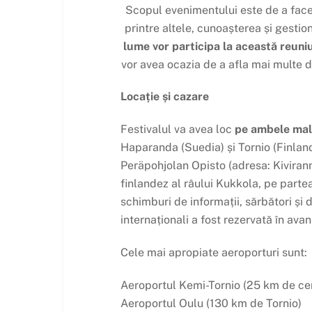
Scopul evenimentului este de a face 
printre altele, cunoașterea și gestio
lume vor participa la această reuniu
vor avea ocazia de a afla mai multe de
Locație și cazare
Festivalul va avea loc
pe ambele malu
Haparanda (Suedia) și Tornio (Finland
Peräpohjolan Opisto (adresa: Kivirann
finlandez al râului Kukkola, pe partea
schimburi de informații, sărbători și d
internaționali a fost rezervată în av
Cele mai apropiate aeroporturi sunt:
Aeroportul Kemi-Tornio (25 km de cen
Aeroportul Oulu (130 km de Tornio)