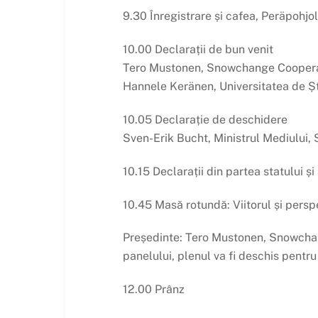
9.30 Înregistrare și cafea, Peräpohjo
10.00 Declarații de bun venit
Tero Mustonen, Snowchange Coopera
Hannele Keränen, Universitatea de Șt
10.05 Declarație de deschidere
Sven-Erik Bucht, Ministrul Mediului,
10.15 Declarații din partea statului și 
10.45 Masă rotundă: Viitorul și perspe
Președinte: Tero Mustonen, Snowchang
panelului, plenul va fi deschis pentru 
12.00 Prânz