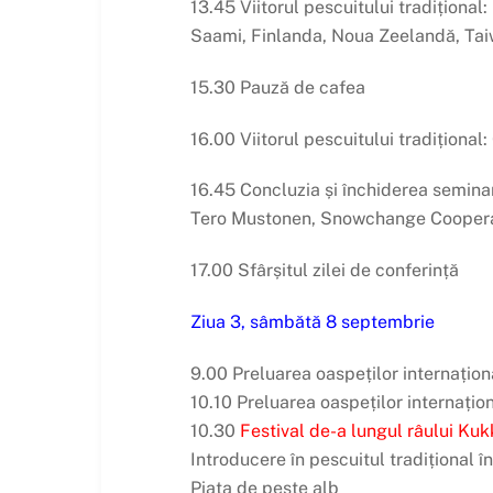
13.45 Viitorul pescuitului tradițional
Saami, Finlanda, Noua Zeelandă, Tai
15.30 Pauză de cafea
16.00 Viitorul pescuitului tradițional:
16.45 Concluzia și închiderea semina
Tero Mustonen, Snowchange Coopera
17.00 Sfârșitul zilei de conferință
Ziua 3, sâmbătă 8 septembrie
9.00 Preluarea oaspeților internațion
10.10 Preluarea oaspeților internațion
10.30
Festival de-a lungul râului Ku
Introducere în pescuitul tradițional î
Piața de pește alb