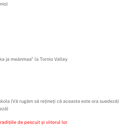
nio)
iika ja meänmaa" la Tornio Valley
skola (Vă rugăm să rețineți că aceasta este ora suedeză)
eză)
adițiile de pescuit și viitorul lor