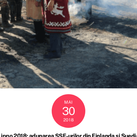
MAI
30
2018
Lippo 2018: adunarea SSF-urilor din Finlanda și Suedi