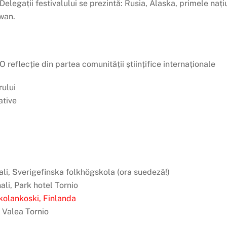
: Delegații festivalului se prezintă: Rusia, Alaska, primele na
wan.
 O reflecție din partea comunității științifice internaționale
rului
tive
ali, Sverigefinska folkhögskola (ora suedeză!)
ali, Park hotel Tornio
kkolankoski, Finlanda
n Valea Tornio