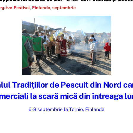
ιημένο
Festival
,
Finlanda
,
septembrie
lul Tradițiilor de Pescuit din Nord c
merciali la scară mică din întreaga l
6-8 septembrie la Tornio, Finlanda