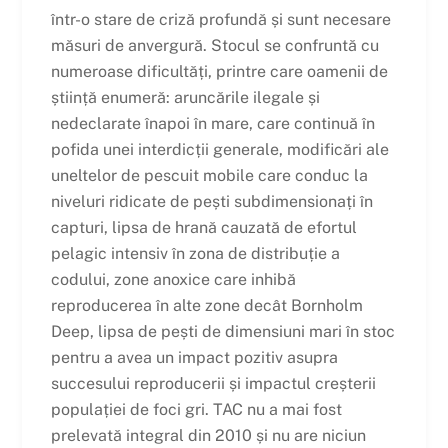
într-o stare de criză profundă și sunt necesare
măsuri de anvergură. Stocul se confruntă cu
numeroase dificultăți, printre care oamenii de
știință enumeră: aruncările ilegale și
nedeclarate înapoi în mare, care continuă în
pofida unei interdicții generale, modificări ale
uneltelor de pescuit mobile care conduc la
niveluri ridicate de pești subdimensionați în
capturi, lipsa de hrană cauzată de efortul
pelagic intensiv în zona de distribuție a
codului, zone anoxice care inhibă
reproducerea în alte zone decât Bornholm
Deep, lipsa de pești de dimensiuni mari în stoc
pentru a avea un impact pozitiv asupra
succesului reproducerii și impactul creșterii
populației de foci gri. TAC nu a mai fost
prelevată integral din 2010 și nu are niciun