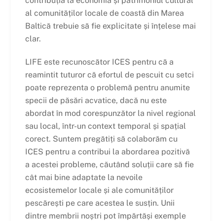
contribuția la economia și patrimoniul cultural
al comunităților locale de coastă din Marea
Baltică trebuie să fie explicitate și înțelese mai
clar.
LIFE este recunoscător ICES pentru că a
reamintit tuturor că efortul de pescuit cu setci
poate reprezenta o problemă pentru anumite
specii de păsări acvatice, dacă nu este
abordat în mod corespunzător la nivel regional
sau local, într-un context temporal și spațial
corect. Suntem pregătiți să colaborăm cu
ICES pentru a contribui la abordarea pozitivă
a acestei probleme, căutând soluții care să fie
cât mai bine adaptate la nevoile
ecosistemelor locale și ale comunităților
pescărești pe care acestea le susțin. Unii
dintre membrii noștri pot împărtăși exemple