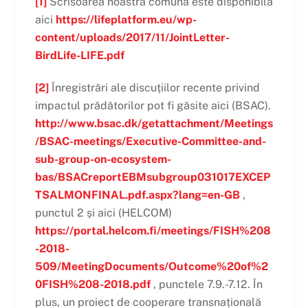
[1]
Scrisoarea noastră comună este disponibilă
aici
https://lifeplatform.eu/wp-
content/uploads/2017/11/JointLetter-
BirdLife-LIFE.pdf
[2]
Înregistrări ale discuțiilor recente privind
impactul prădătorilor pot fi găsite aici (BSAC).
http://www.bsac.dk/getattachment/Meetings
/BSAC-meetings/Executive-Committee-and-
sub-group-on-ecosystem-
bas/BSACreportEBMsubgroup031017EXCEP
TSALMONFINAL.pdf.aspx?lang=en-GB
,
punctul 2 și aici (HELCOM)
https://portal.helcom.fi/meetings/FISH%208
-2018-
509/MeetingDocuments/Outcome%20of%2
0FISH%208-2018.pdf
, punctele 7.9.-7.12. În
plus, un proiect de cooperare transnațională