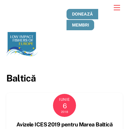
Treci
Men
la
DONEAZĂ
conținut
MEMBRI
Baltică
IUNIE
6
2018
Avizele ICES 2019 pentru Marea Baltică