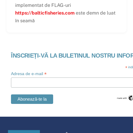
implementat de FLAG-uri
https://balticfisheries.com
este demn de luat
în seamă
ÎNSCRIEȚI-VĂ LA BULETINUL NOSTRU INFO
*
ind
*
Adresa de e-mail
Swedish
Maltese
Înapoi