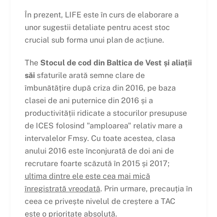
În prezent, LIFE este în curs de elaborare a
unor sugestii detaliate pentru acest stoc
crucial sub forma unui plan de acțiune.
The
Stocul de cod din Baltica de Vest și aliații
săi
sfaturile arată semne clare de
îmbunătățire după criza din 2016, pe baza
clasei de ani puternice din 2016 și a
productivității ridicate a stocurilor presupuse
de ICES folosind "amploarea" relativ mare a
intervalelor Fmsy. Cu toate acestea, clasa
anului 2016 este înconjurată de doi ani de
recrutare foarte scăzută în 2015 și 2017;
ultima dintre ele este cea mai mică
înregistrată vreodată
. Prin urmare, precauția în
ceea ce privește nivelul de creștere a TAC
este o prioritate absolută.