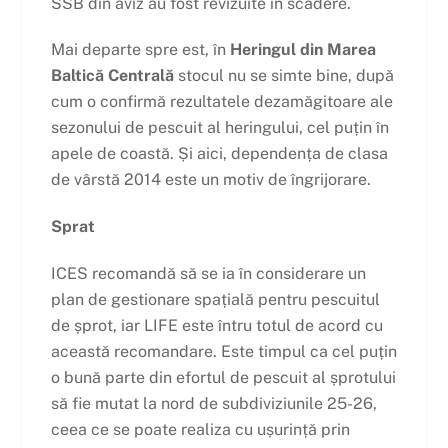
SSB din aviz au fost revizuite în scădere.
Mai departe spre est, în
Heringul din Marea
Baltică Centrală
stocul nu se simte bine, după
cum o confirmă rezultatele dezamăgitoare ale
sezonului de pescuit al heringului, cel puțin în
apele de coastă. Și aici, dependența de clasa
de vârstă 2014 este un motiv de îngrijorare.
Sprat
ICES recomandă să se ia în considerare un
plan de gestionare spațială pentru pescuitul
de șprot, iar LIFE este întru totul de acord cu
această recomandare. Este timpul ca cel puțin
o bună parte din efortul de pescuit al șprotului
să fie mutat la nord de subdiviziunile 25-26,
ceea ce se poate realiza cu ușurință prin