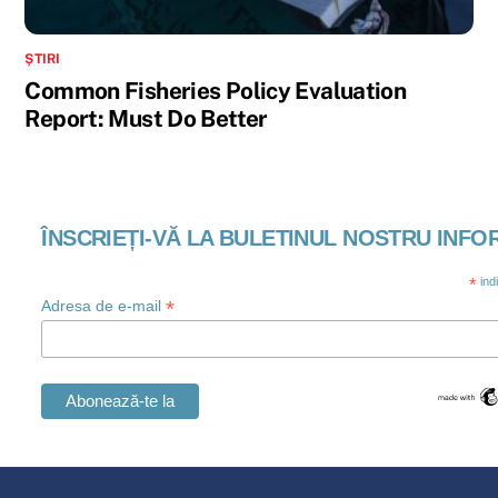
ȘTIRI
Common Fisheries Policy Evaluation
Report: Must Do Better
ÎNSCRIEȚI-VĂ LA BULETINUL NOSTRU INFO
*
ind
*
Adresa de e-mail
Swedish