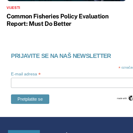
VIJESTI
Common Fisheries Policy Evaluation
Report: Must Do Better
PRIJAVITE SE NA NAŠ NEWSLETTER
*
označav
*
E-mail adresa
Swedish
Maltese
Natrag