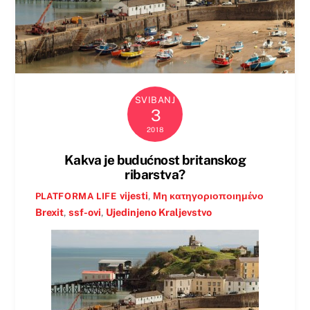
SVIBANJ
3
2018
Kakva je budućnost britanskog
ribarstva?
vijesti
,
Μη κατηγοριοποιημένο
PLATFORMA LIFE
Brexit
,
ssf-ovi
,
Ujedinjeno Kraljevstvo