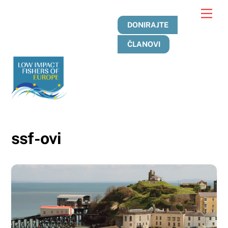
Preskoči
Jelo
na
DONIRAJTE
sadržaj
ČLANOVI
ssf-ovi