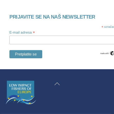
PRIJAVITE SE NA NAŠ NEWSLETTER
*
označav
*
E-mail adresa
Swedish
Maltese
Natrag
Spanish
na
Romanian
vrh
Polish
Italian