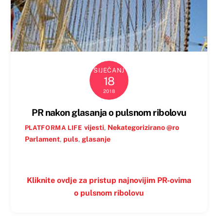
SIJEČANJ
18
2018
PR nakon glasanja o pulsnom ribolovu
vijesti
,
Nekategorizirano @ro
PLATFORMA LIFE
Parlament
,
puls
,
glasanje
Kliknite ovdje za pristup najnovijim PR-ovima
o pulsnom ribolovu