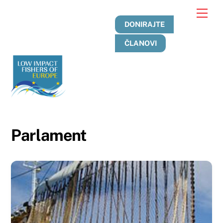
Preskoči
Jelo
na
DONIRAJTE
sadržaj
ČLANOVI
Parlament