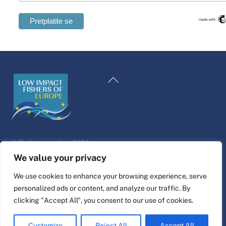
Swedish
Maltese
Natrag
Spanish
na
Romanian
vrh
Polish
Italian
©
Platforma za život
2026
Greek
Dizajn i izrada web stranice od strane
alfa.koop
We value your privacy
German
Fisherove ilustracije Nine Cosford.
We use cookies to enhance your browsing experience, serve
French
personalized ads or content, and analyze our traffic. By
Poveži se
Dutch
clicking "Accept All", you consent to our use of cookies.
English
Customize
Reject All
Accept All