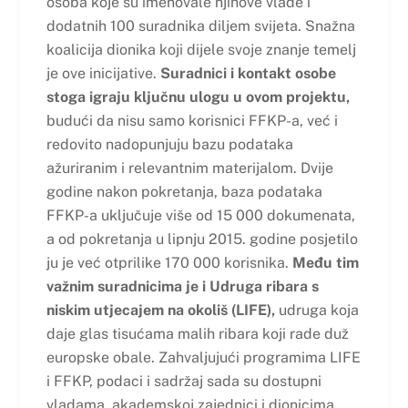
osoba koje su imenovale njihove vlade i
dodatnih 100 suradnika diljem svijeta. Snažna
koalicija dionika koji dijele svoje znanje temelj
je ove inicijative.
Suradnici i kontakt osobe
stoga igraju ključnu ulogu u ovom projektu,
budući da nisu samo korisnici FFKP-a, već i
redovito nadopunjuju bazu podataka
ažuriranim i relevantnim materijalom. Dvije
godine nakon pokretanja, baza podataka
FFKP-a uključuje više od 15 000 dokumenata,
a od pokretanja u lipnju 2015. godine posjetilo
ju je već otprilike 170 000 korisnika.
Među tim
važnim suradnicima je i Udruga ribara s
niskim utjecajem na okoliš (LIFE),
udruga koja
daje glas tisućama malih ribara koji rade duž
europske obale. Zahvaljujući programima LIFE
i FFKP, podaci i sadržaj sada su dostupni
vladama, akademskoj zajednici i dionicima