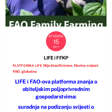
STUDENI
15
2017
LIFE i FFKP
Nije klasificirano
,
Novine
svijest
,
PLATFORMA LIFE
FAO
,
globalno
LIFE i FAO-ova platforma znanja o
obiteljskim poljoprivrednim
gospodarstvima:
suradnja na podizanju svijesti o