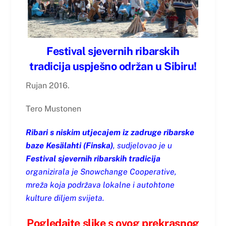
Festival sjevernih ribarskih
tradicija uspješno održan u Sibiru!
Rujan 2016.
Tero Mustonen
Ribari s niskim utjecajem iz zadruge ribarske
baze Kesälahti (Finska)
, sudjelovao je u
Festival sjevernih ribarskih tradicija
organizirala je Snowchange Cooperative,
mreža koja podržava lokalne i autohtone
kulture diljem svijeta.
Pogledajte slike s ovog prekrasnog