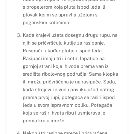
s propelerom koja pluta ispod leda ili
plovak kojim se upravlja užetom s
pogonskim kotačima.
Kada krajevi užeta dosegnu drugu rupu, na
njih se pričvršćuju kutije za rasipanje.
Rasipači također plutaju ispod leda.
Rasipači imaju tri ili četiri lopatice na
gornjoj strani koje ih vode prema van iz
središta ribolovnog područja. Sama klopka
ili mreža pričvršćena je na rasipače. Sada,
kada strojevi za vuču povuku užad natrag
prema prvoj rupi, potegača se raširi ispod
leda u svom ispravnom obliku. Potegača
koja se raširi hvata ribu i usmjerava je
prema kraju mreže.
Nakon što rasipne mreže i pričvršćena