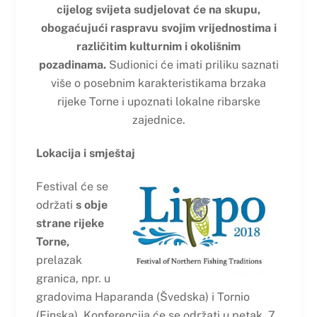
cijelog svijeta sudjelovat će na skupu,
obogaćujući raspravu svojim vrijednostima i
različitim kulturnim i okolišnim
pozadinama.
Sudionici će imati priliku saznati
više o posebnim karakteristikama brzaka
rijeke Torne i upoznati lokalne ribarske
zajednice.
Lokacija i smještaj
Festival će se
održati
s obje
strane rijeke
Torne,
prelazak
granica, npr. u
gradovima Haparanda (Švedska) i Tornio
(Finska). Konferencija će se održati u petak, 7.