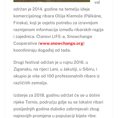
val
održan je 2014. godine na temelju ideje
komercijalnog ribara Ollija Klemole (Pälkäne,
Finska), koji je osjetio potrebu za izravnijom
razmjenom informacija između ribarskih regija
i zajednica. Članovi LIFE-a, Snowchange
Cooperative (
www.snowchange.org
)
koordiniraju događaj od tada.
Drugi festival održan je u rujnu 2016. u
Zigansku, na rijeci Leni, u Jakutiji, u Sibiru, i
okupio je više od 100 profesionalnih ribara iz
različitih zemalja.
Izdanje za 2018. godinu održat će se u dolini
rijeke Tornio, području gdje su se lokalni ribari
posljednjih godina duboko zabrinjavali zbog
najnovijih promjena u populaciji bijele ribe: