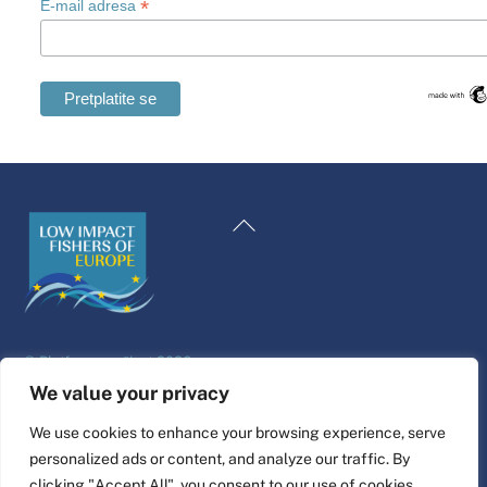
*
E-mail adresa
Swedish
Maltese
Natrag
Spanish
na
Romanian
vrh
Polish
Italian
©
Platforma za život
2026
Greek
Dizajn i izrada web stranice od strane
alfa.koop
We value your privacy
German
Fisherove ilustracije Nine Cosford.
We use cookies to enhance your browsing experience, serve
French
personalized ads or content, and analyze our traffic. By
Poveži se
Dutch
clicking "Accept All", you consent to our use of cookies.