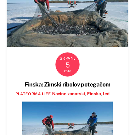
SRPANJ
5
2016
Finska: Zimski ribolov potegačom
Novine
zanatski
,
Finska
,
led
PLATFORMA LIFE