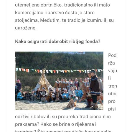
utemeljeno obrtničko, tradicionalno ili malo
komercijalno ribarstvo često je staro
stoljećima. Međutim, te tradicije izumiru ili su
ugrožene.
Kako osigurati dobrobit ribljeg fonda?
Pod
rža
vaju
li
tren
utni
pro
pisi
održivi ribolov ili su prepreka tradicionalnim
praksama? Kako se brine o rijekama i
jezerima? Što znanost predlaže kao najbolje