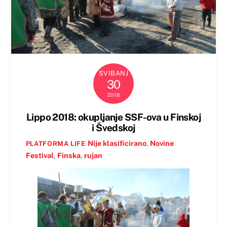
SVIBANJ
30
2018
Lippo 2018: okupljanje SSF-ova u Finskoj
i Švedskoj
Nije klasificirano
,
Novine
PLATFORMA LIFE
Festival
,
Finska
,
rujan