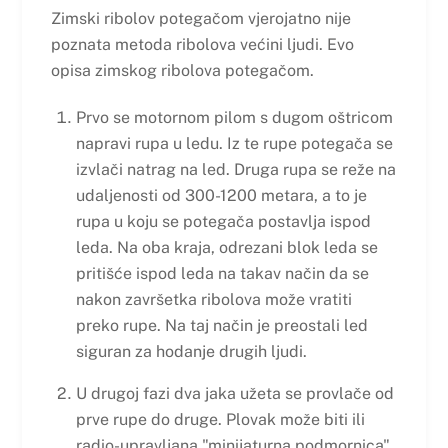
Zimski ribolov potegačom vjerojatno nije
poznata metoda ribolova većini ljudi. Evo
opisa zimskog ribolova potegačom.
Prvo se motornom pilom s dugom oštricom
napravi rupa u ledu. Iz te rupe potegača se
izvlači natrag na led. Druga rupa se reže na
udaljenosti od 300-1200 metara, a to je
rupa u koju se potegača postavlja ispod
leda. Na oba kraja, odrezani blok leda se
pritišće ispod leda na takav način da se
nakon završetka ribolova može vratiti
preko rupe. Na taj način je preostali led
siguran za hodanje drugih ljudi.
U drugoj fazi dva jaka užeta se provlače od
prve rupe do druge. Plovak može biti ili
radio-upravljana "minijaturna podmornica"