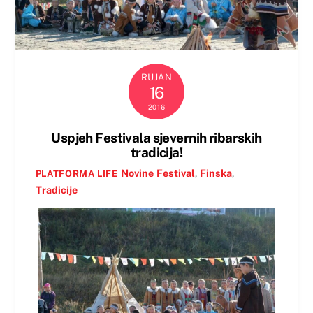
RUJAN
16
2016
Uspjeh Festivala sjevernih ribarskih
tradicija!
Novine
Festival
,
Finska
,
PLATFORMA LIFE
Tradicije