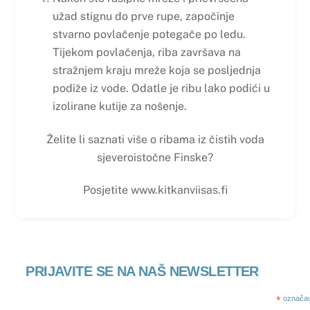
užad stignu do prve rupe, započinje
stvarno povlačenje potegače po ledu.
Tijekom povlačenja, riba završava na
stražnjem kraju mreže koja se posljednja
podiže iz vode. Odatle je ribu lako podići u
izolirane kutije za nošenje.
Želite li saznati više o ribama iz čistih voda
sjeveroistočne Finske?
Posjetite www.kitkanviisas.fi
PRIJAVITE SE NA NAŠ NEWSLETTER
*
označav