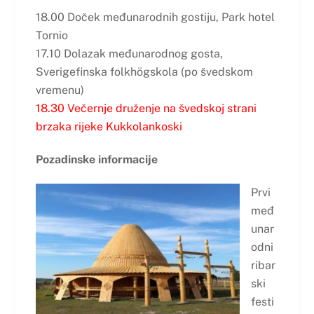
18.00 Doček međunarodnih gostiju, Park hotel
Tornio
17.10 Dolazak međunarodnog gosta,
Sverigefinska folkhögskola (po švedskom
vremenu)
18.30 Večernje druženje na švedskoj strani
brzaka rijeke Kukkolankoski
Pozadinske informacije
Prvi
međ
unar
odni
ribar
ski
festi