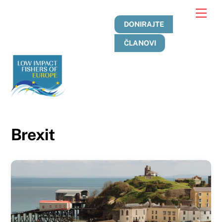
Preskoči
Jelo
na
DONIRAJTE
sadržaj
ČLANOVI
Brexit