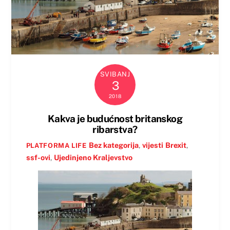
SVIBANJ
3
2018
Kakva je budućnost britanskog
ribarstva?
Bez kategorija
,
vijesti
Brexit
,
PLATFORMA LIFE
ssf-ovi
,
Ujedinjeno Kraljevstvo