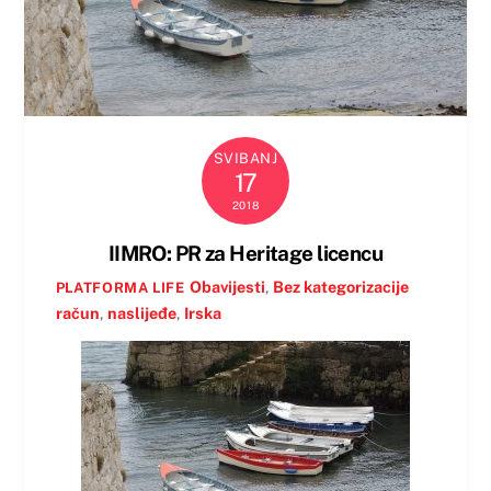
SVIBANJ
17
2018
IIMRO: PR za Heritage licencu
Obavijesti
,
Bez kategorizacije
PLATFORMA LIFE
račun
,
naslijeđe
,
Irska