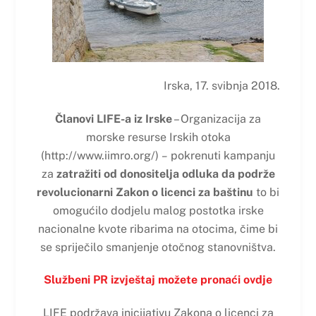
Irska, 17. svibnja 2018.
Članovi LIFE-a iz Irske
– Organizacija za
morske resurse Irskih otoka
(http://www.iimro.org/)
–
pokrenuti kampanju
za
zatražiti od donositelja odluka da podrže
revolucionarni Zakon o licenci za baštinu
to bi
omogućilo dodjelu malog postotka irske
nacionalne kvote ribarima na otocima, čime bi
se spriječilo smanjenje otočnog stanovništva.
Službeni PR izvještaj možete pronaći ovdje
LIFE podržava inicijativu Zakona o licenci za