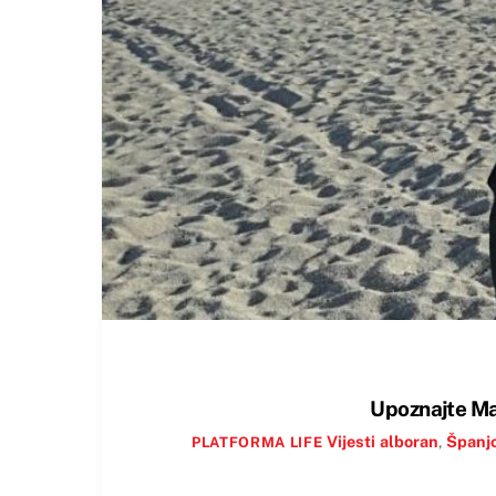
Upoznajte Ma
Vijesti
alboran
,
Španj
PLATFORMA LIFE