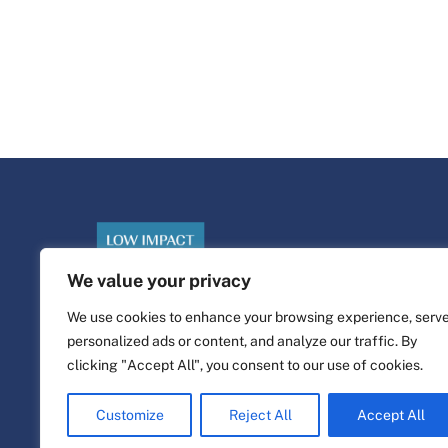
We value your privacy
We use cookies to enhance your browsing experience, serv
personalized ads or content, and analyze our traffic. By
©
Platforma za život
2026
clicking "Accept All", you consent to our use of cookies.
Dizajn i izrada web stranice od strane
alfa.koop
Customize
Reject All
Accept All
Fisherove ilustracije Nine Cosford.