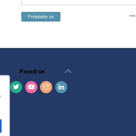
Natrag
Poveži se
na
vrh
e