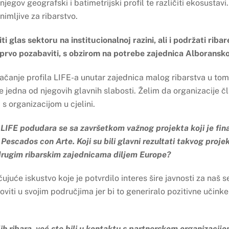
njegov geografski i batimetrijski profil te različiti ekosustavi
nimljive za ribarstvo.
i glas sektoru na institucionalnoj razini, ali i podržati rib
te prvo pozabaviti, s obzirom na potrebe zajednica Alborans
 jačanje profila LIFE-a unutar zajednica malog ribarstva u tom
je jedna od njegovih glavnih slabosti. Želim da organizacije č
s organizacijom u cjelini.
IFE podudara se sa završetkom važnog projekta koji je fina
Pescados con Arte. Koji su bili glavni rezultati takvog projek
 drugim ribarskim zajednicama diljem Europe?
juće iskustvo koje je potvrdilo interes šire javnosti za naš se
iti u svojim područjima jer bi to generiralo pozitivne učink
lih ribara, već ste bili u kontaktu s partnerskom organiza