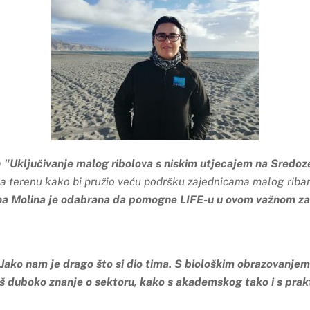
a
"
Uključivanje malog ribolova s niskim utjecajem na Sredoz
a terenu kako bi pružio veću podršku zajednicama malog ribars
 Molina je odabrana da pomogne LIFE-u u ovom važnom za
Jako nam je drago što si dio tima. S biološkim obrazovanje
š duboko znanje o sektoru, kako s akademskog tako i s prakt