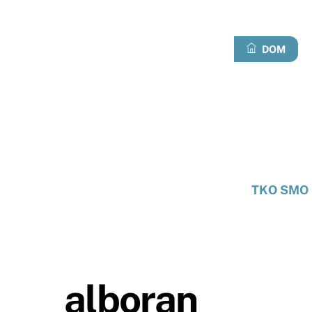
Preskoči
na
sadržaj
DOM
TKO SMO 
alboran