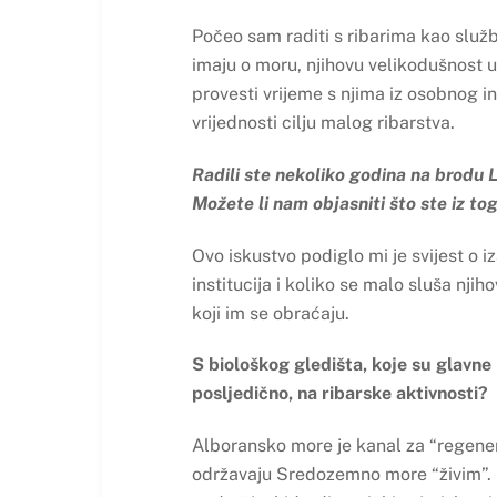
Počeo sam raditi s ribarima kao službe
imaju o moru, njihovu velikodušnost u
provesti vrijeme s njima iz osobnog in
vrijednosti cilju malog ribarstva.
Radili ste nekoliko godina na brodu 
Možete li nam objasniti što ste iz to
Ovo iskustvo podiglo mi je svijest o 
institucija i koliko se malo sluša njih
koji im se obraćaju.
S biološkog gledišta, koje su glavne
posljedično, na ribarske aktivnosti?
Alboransko more je kanal za “regene
održavaju Sredozemno more “živim”. I