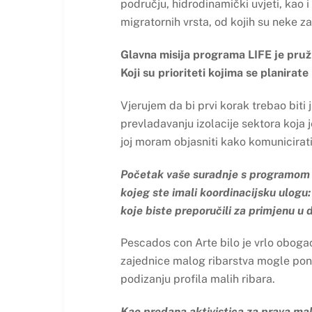
području, hidrodinamički uvjeti, kao i 
migratornih vrsta, od kojih su neke za
Glavna misija programa LIFE je pružit
Koji su prioriteti kojima se planira
Vjerujem da bi prvi korak trebao biti
prevladavanju izolacije sektora koja 
joj moram objasniti kako komunicirati 
Početak vaše suradnje s programom L
kojeg ste imali koordinacijsku ulogu: 
koje biste preporučili za primjenu u
Pescados con Arte bilo je vrlo obogaću
zajednice malog ribarstva mogle ponov
podizanju profila malih ribara.
Kao predana aktivistica za prava ma