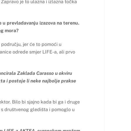
. Zapravo je to ulazna i izlazna točka
are u prevladavanju izazova na terenu.
kog mora?
 području, jer će to pomoći u
lanice odrede smjer LIFE-a, ali prvo
ncirala Zaklada Carasso u okviru
ta i postoje li neke najbolje prakse
ktor. Bilo bi sjajno kada bi ga i druge
e s društvenog gledišta i pomoglo u
cijom LIFE-a AKTEA, europskom mrežom