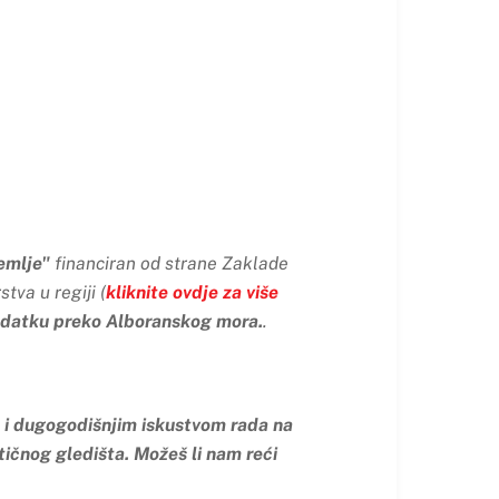
emlje
"
financiran od strane Zaklade
tva u regiji (
kliknite ovdje za više
datku preko Alboranskog mora.
.
m i dugogodišnjim iskustvom rada na
ičnog gledišta. Možeš li nam reći