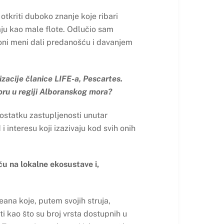
otkriti duboko znanje koje ribari
aju kao male flote. Odlučio sam
su oni meni dali predanošću i davanjem
zacije članice LIFE-a, Pescartes.
toru u regiji Alboranskog mora?
dostatku zastupljenosti unutar
 i interesu koji izazivaju kod svih onih
ču na lokalne ekosustave i,
na koje, putem svojih struja,
i kao što su broj vrsta dostupnih u