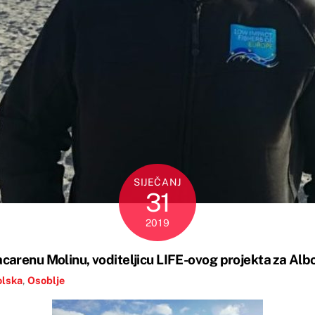
SIJEČANJ
31
2019
carenu Molinu, voditeljicu LIFE-ovog projekta za Alb
olska
,
Osoblje