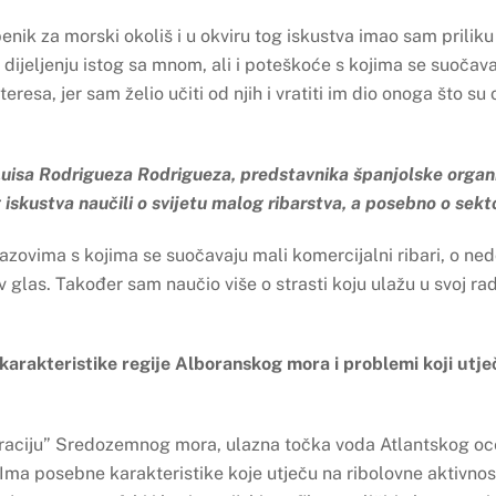
nik za morski okoliš i u okviru tog iskustva imao sam priliku 
 dijeljenju istog sa mnom, ali i poteškoće s kojima se suočav
teresa, jer sam želio učiti od njih i vratiti im dio onoga što 
Luisa Rodrigueza Rodrigueza, predstavnika španjolske organi
g iskustva naučili o svijetu malog ribarstva, a posebno o sek
izazovima s kojima se suočavaju mali komercijalni ribari, o ne
ov glas. Također sam naučio više o strasti koju ulažu u svoj rad
 karakteristike regije Alboranskog mora i problemi koji utje
raciju” Sredozemnog mora, ulazna točka voda Atlantskog ocea
ma posebne karakteristike koje utječu na ribolovne aktivnost