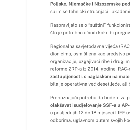
Poljske, Njemačke i Nizozemske podij
su im se tehnički stručnjaci i akademic
Raspravljalo se o “suštini” funkcionira
što je potrebno učiniti kako bi pregov
Regionalna savjetodavna vijeća (RAC)
dionicima, osmišljena kao sredstvo put
organizacije, uzgajivači ribe i drugi 
reforme ZRP-a iz 2014. godine, RAC-ov
zastupljenosti, s naglaskom na male 
bila je operativna već desetljeće, al
Prepoznajući potrebu da budete za pr
olakšavati sudjelovanje SSF-a u AP
u posljednjih 12 do 18 mjeseci LIFE 
odborima, uglavnom putem svojih koo