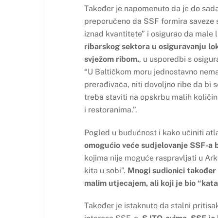
Također je napomenuto da je do sada 
preporučeno da SSF formira saveze s
iznad kvantitete” i osigurao da male
ribarskog sektora u osiguravanju lo
svježom ribom.
, u usporedbi s osigur
“U Baltičkom moru jednostavno nema 
prerađivača, niti dovoljno ribe da bi 
treba staviti na opskrbu malih količi
i restoranima.”.
Pogled u budućnost i kako učiniti at
omogućio veće sudjelovanje SSF-a b
kojima nije moguće raspravljati u Ark
kita u sobi”.
Mnogi sudionici također s
malim utjecajem, ali koji je bio “kata
Također je istaknuto da stalni pritisak