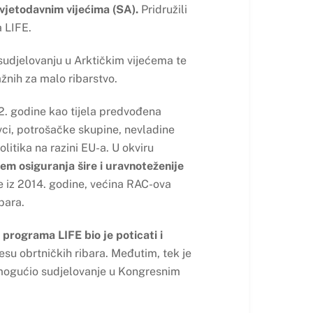
avjetodavnim vijećima (SA).
Pridružili
a LIFE.
 u sudjelovanju u Arktičkim vijećema te
ažnih za malo ribarstvo.
2. godine kao tijela predvođena
ovci, potrošačke skupine, nevladine
litika na razini EU-a. U okviru
ljem osiguranja šire i uravnoteženije
 iz 2014. godine, većina RAC-ova
bara.
 programa LIFE bio je poticati i
u obrtničkih ribara. Međutim, tek je
omogućio sudjelovanje u Kongresnim