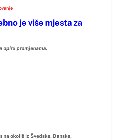
ovanje
ebno je više mjesta za
ća opiru promjenama.
 na okoliš iz Švedske, Danske,