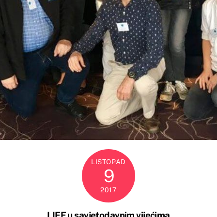
LISTOPAD
9
2017
LIFE u savjetodavnim vijećima