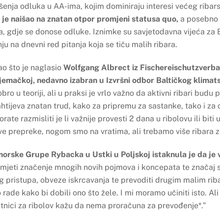
ošenja odluka u AA-ima, kojim dominiraju interesi većeg ribars
 je naišao na znatan otpor promjeni statusa quo,
a posebno d
 gdje se donose odluke. Iznimke su savjetodavna vijeća za Ba
u na dnevni red pitanja koja se tiču malih ribara.
ao što je naglasio
Wolfgang Albrect iz Fischereischutzverb
jemačkoj, nedavno izabran u Izvršni odbor Baltičkog klimat
bro u teoriji, ali u praksi je vrlo važno da aktivni ribari budu 
htijeva znatan trud, kako za pripremu za sastanke, tako i za 
rate razmisliti je li važnije provesti 2 dana u ribolovu ili bit
prve prepreke, nogom smo na vratima, ali trebamo više ribara 
ke Grupe Rybacka u Ustki u Poljskoj istaknula je da je ve
mjeti značenje mnogih novih pojmova i koncepata te značaj
 pristupa, obveze iskrcavanja te prevoditi drugim malim rib
rade kako bi dobili ono što žele. I mi moramo učiniti isto. Al
etnici za ribolov kažu da nema proračuna za prevođenje*.”