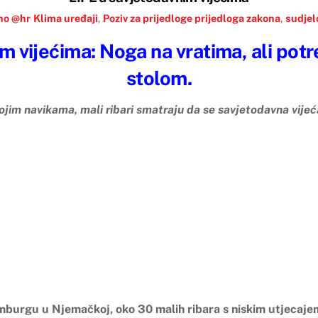
no @hr
Klima uređaji
,
Poziv za prijedloge prijedloga zakona
,
sudjel
 vijećima: Noga na vratima, ali potr
stolom.
vojim navikama, mali ribari smatraju da se savjetodavna vije
burgu u Njemačkoj, oko 30 malih ribara s niskim utjecajem