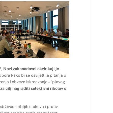
F,
Novi zakonodavni okvir koji je
odbora kako bi se osvijetlila pitanja o
renja i obveze iskrcavanja – “plavog
a cilj nagraditi selektivni ribolov s
rživosti ribljih stokova i protiv