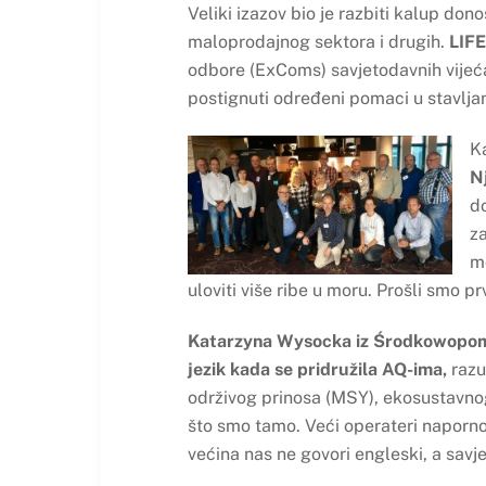
Veliki izazov bio je razbiti kalup don
maloprodajnog sektora i drugih.
LIFE
odbore (ExComs) savjetodavnih vijeća,
postignuti određeni pomaci u stavljanj
K
N
do
za
mo
uloviti više ribe u moru. Prošli smo 
Katarzyna Wysocka iz Środkowopomors
jezik kada se pridružila AQ-ima,
razu
održivog prinosa (MSY), ekosustavnog
što smo tamo. Veći operateri naporno 
većina nas ne govori engleski, a savj