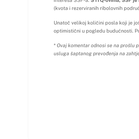
interesa SSF-a.
S ITQ-ovima, SSF je 
(kvota i rezerviranih ribolovnih podru
Unatoč velikoj količini posla koji je 
optimistični u pogledu budućnosti. Pod
*
Ovaj komentar odnosi se na prošlu p
usluga šaptanog prevođenja na zahtje