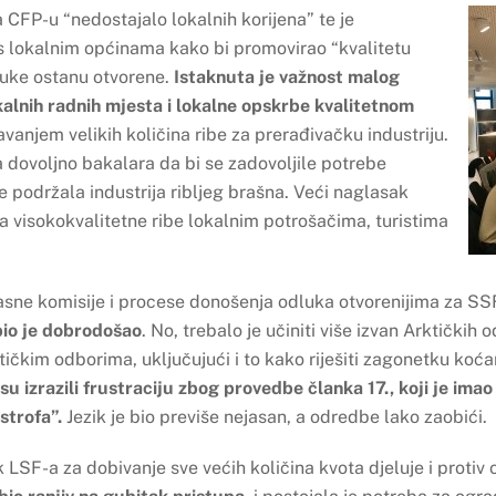
CFP-u “nedostajalo lokalnih korijena” te je
 lokalnim općinama kako bi promovirao “kvalitetu
 luke ostanu otvorene.
Istaknuta je važnost malog
kalnih radnih mjesta i lokalne opskrbe kvalitetnom
avanjem velikih količina ribe za prerađivačku industriju.
dovoljno bakalara da bi se zadovoljile potrebe
se podržala industrija ribljeg brašna. Veći naglasak
na visokokvalitetne ribe lokalnim potrošačima, turistima
lasne komisije i procese donošenja odluka otvorenijima za SS
io je dobrodošao
. No, trebalo je učiniti više izvan Arktičkih 
tičkim odborima, uključujući i to kako riješiti zagonetku koća
u izrazili frustraciju zbog provedbe članka 17., koji je imao z
strofa”.
Jezik je bio previše nejasan, a odredbe lako zaobići.
 LSF-a za dobivanje sve većih količina kvota djeluje i protiv od