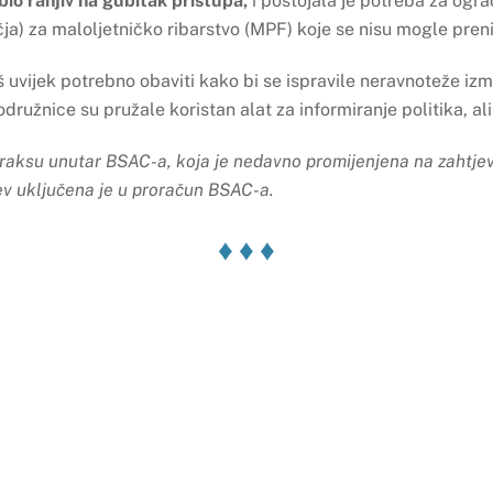
bio ranjiv na gubitak pristupa,
i postojala je potreba za ogr
čja) za maloljetničko ribarstvo (MPF) koje se nisu mogle preni
još uvijek potrebno obaviti kako bi se ispravile neravnoteže iz
ružnice su pružale koristan alat za informiranje politika, ali n
raksu unutar BSAC-a, koja je nedavno promijenjena na zahtjev
v uključena je u proračun BSAC-a.
♦ ♦ ♦