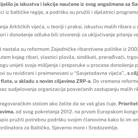
elilo je iskustva i lekcije naučene iz svog angažmana sa S
i iz baltičke regije, a podršku su pružili i djelatnici program
nja Arktičkih vijeća, u teoriji i praksi, iskustvu malih ribara
ori i donošenje odluka bili otvoreniji za uključivanje pitanja v
 nastala su reformom Zajedničke ribarstvene politike iz 200
em kojeg ribari, vlasnici plovila, sindikati, prerađivači, trg
mogu unijeti svoja mišljenja i preporuke u procese donošenja po
i su revidirani i preimenovani u “Savjetodavna vijeća”.,
s ci
flote, u skladu s novim ciljevima ZRP-a
. Do vremena reforme
i bez sudjelovanja organizacija posvećenih zastupanju malih ri
egovaračkim stolom ako želite da se vaš glas čuje,
Prioritet
-ovima.
od svog pokretanja 2012. na prvom Europskom kongres
uspio pružiti potrebnu podršku svojim članovima kako bi im 
rdinatora za Baltičko, Sjeverno more i Sredozemlje.