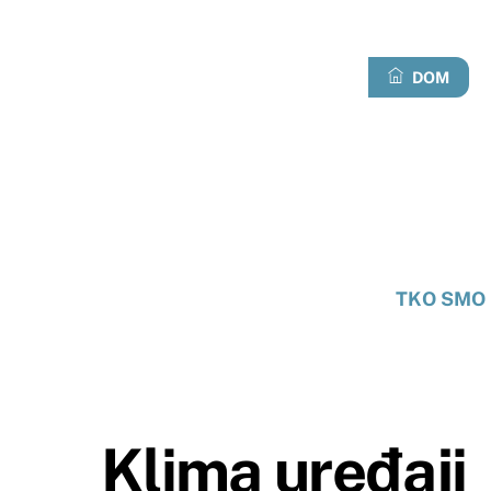
Preskoči
na
sadržaj
DOM
TKO SMO 
Klima uređaji