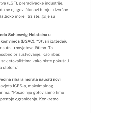
tva (LSF), prerađivačke industrije,
a se njegovi članovi biraju u Izvršne
ltičko more i tržište, gdje su
anda Schleswig-Holsteina u
skog vijeća (BSAC).
“Stvari izgledaju
prisutni u savjetovalištima. To
osobno prisustvovanje. Kao ribar,
i u savjetovalištima kako biste pokušali
za stolom.”
ćina ribara morala naučiti novi
 savjeta ICES-a, maksimalnog
arima. “Posao nije gotov samo time
i postoje ograničenja. Konkretno,