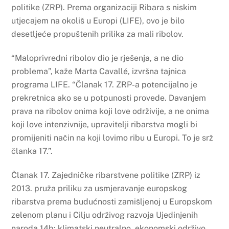
politike (ZRP). Prema organizaciji Ribara s niskim
utjecajem na okoliš u Europi (LIFE), ovo je bilo
desetljeće propuštenih prilika za mali ribolov.
“Maloprivredni ribolov dio je rješenja, a ne dio
problema”, kaže Marta Cavallé, izvršna tajnica
programa LIFE. “Članak 17. ZRP-a potencijalno je
prekretnica ako se u potpunosti provede. Davanjem
prava na ribolov onima koji love održivije, a ne onima
koji love intenzivnije, upravitelji ribarstva mogli bi
promijeniti način na koji lovimo ribu u Europi. To je srž
članka 17.”.
Članak 17. Zajedničke ribarstvene politike (ZRP) iz
2013. pruža priliku za usmjeravanje europskog
ribarstva prema budućnosti zamišljenoj u Europskom
zelenom planu i Cilju održivog razvoja Ujedinjenih
naroda 14b: klimatski neutralno, ekonomski održivo,