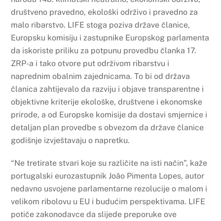
društveno pravedno, ekološki održivo i pravedno za
malo ribarstvo. LIFE stoga poziva države članice,
Europsku komisiju i zastupnike Europskog parlamenta
da iskoriste priliku za potpunu provedbu članka 17.
ZRP-a i tako otvore put održivom ribarstvu i
naprednim obalnim zajednicama. To bi od država
članica zahtijevalo da razviju i objave transparentne i
objektivne kriterije ekološke, društvene i ekonomske
prirode, a od Europske komisije da dostavi smjernice i
detaljan plan provedbe s obvezom da države članice
godišnje izvještavaju o napretku.
“Ne tretirate stvari koje su različite na isti način”, kaže
portugalski eurozastupnik João Pimenta Lopes, autor
nedavno usvojene parlamentarne rezolucije o malom i
velikom ribolovu u EU i budućim perspektivama. LIFE
potiče zakonodavce da slijede preporuke ove