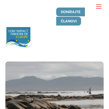
Preskoči
Jelo
na
DONIRAJTE
sadržaj
ČLANOVI