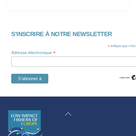
S'INSCRIRE À NOTRE NEWSLETTER
*
indique que c'est
*
Adresse électronique
Swedish
Maltese
Retour
Spanish
en
Romanian
haut