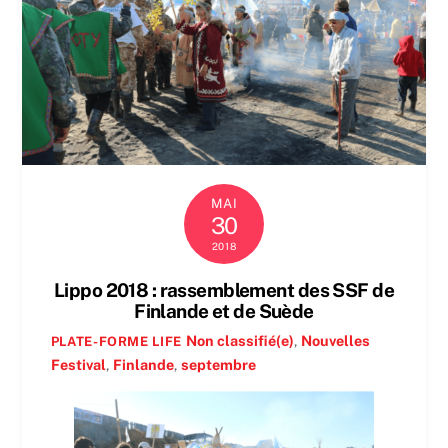
MAI
30
2018
Lippo 2018 : rassemblement des SSF de
Finlande et de Suède
Non classifié(e)
,
Nouvelles
PLATE-FORME LIFE
Festival
,
Finlande
,
septembre