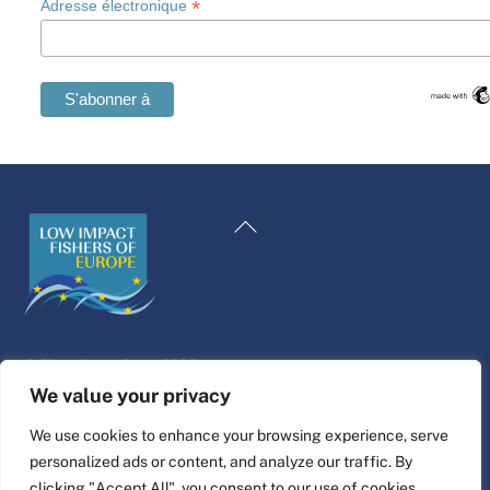
*
Adresse électronique
Swedish
Maltese
Retour
Spanish
en
Romanian
haut
Polish
de
page
Italian
©
Plate-forme de vie
2026
Greek
Conception et réalisation du site web par
alpha.coop
We value your privacy
German
Illustrations de Fisher par Nina Cosford.
We use cookies to enhance your browsing experience, serve
Dutch
personalized ads or content, and analyze our traffic. By
Connectez-vous à
Croatian
clicking "Accept All", you consent to our use of cookies.