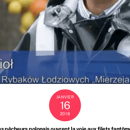
JANVIER
16
2018
s pêcheurs polonais ouvrent la voie aux filets fantô