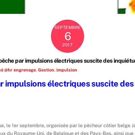
SEPTEMBRE
6
2017
pêche par impulsions électriques suscite des inquiét
sé @hr
engrenage
,
Gestion
,
impulsion
r impulsions électriques suscite des
e, le 1er septembre, organisée par le pêcheur côtier belge J
aux du Royaume-Uni, de Belgique et des Pays-Bas, ainsi qu