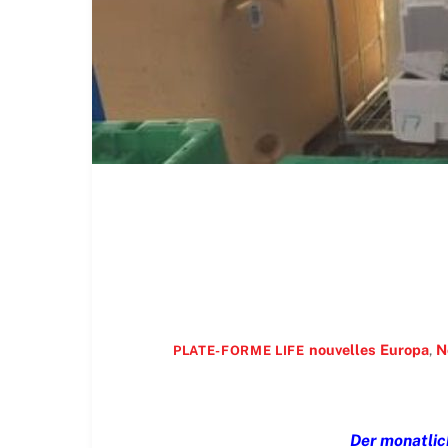
nouvelles
Europa
,
N
PLATE-FORME LIFE
Der monatlic