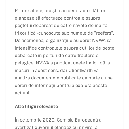
Printre altele, aceștia au cerut autorităților
olandeze să efectueze controale asupra
peștelui debarcat de către navele de marfă
frigorifică - cunoscute sub numele de "reefers".
De asemenea, organizațiile au cerut NVWA să
intensifice controalele asupra cutiilor de pește
debarcate în porturi de către traulerele
pelagice. NVWA a publicat unele indicii că ia
măsuri în acest sens, dar ClientEarth va
analiza documentele publicate ca parte a unei
cereri de informații pentru a explora aceste
acțiuni.
Alte litigii relevante
În octombrie 2020, Comisia Europeană a
avertizat guvernul olandez cu privire la