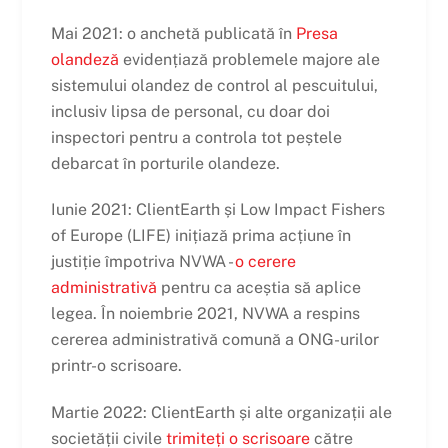
Mai 2021: o anchetă publicată în
Presa
olandeză
evidențiază problemele majore ale
sistemului olandez de control al pescuitului,
inclusiv lipsa de personal, cu doar doi
inspectori pentru a controla tot peștele
debarcat în porturile olandeze.
Iunie 2021: ClientEarth și Low Impact Fishers
of Europe (LIFE) inițiază prima acțiune în
justiție împotriva NVWA -
o cerere
administrativă
pentru ca aceștia să aplice
legea. În noiembrie 2021, NVWA a respins
cererea administrativă comună a ONG-urilor
printr-o scrisoare.
Martie 2022: ClientEarth și alte organizații ale
societății civile
trimiteți o scrisoare
către