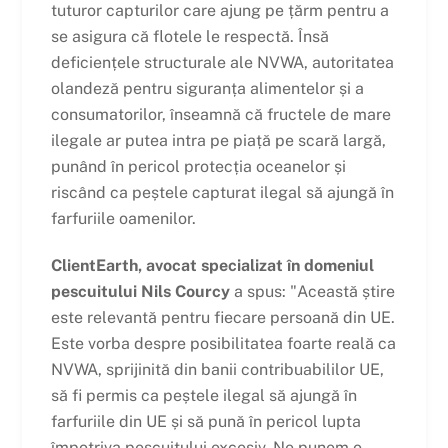
tuturor capturilor care ajung pe țărm pentru a
se asigura că flotele le respectă. Însă
deficiențele structurale ale NVWA, autoritatea
olandeză pentru siguranța alimentelor și a
consumatorilor, înseamnă că fructele de mare
ilegale ar putea intra pe piață pe scară largă,
punând în pericol protecția oceanelor și
riscând ca peștele capturat ilegal să ajungă în
farfuriile oamenilor.
ClientEarth, avocat specializat în domeniul
pescuitului Nils Courcy
a spus: "Această știre
este relevantă pentru fiecare persoană din UE.
Este vorba despre posibilitatea foarte reală ca
NVWA, sprijinită din banii contribuabililor UE,
să fi permis ca peștele ilegal să ajungă în
farfuriile din UE și să pună în pericol lupta
împotriva pescuitului excesiv. Ne punem o