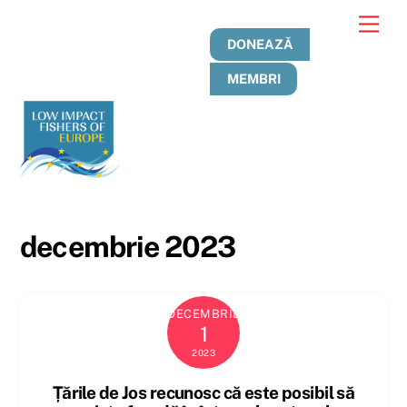
Treci
Men
la
DONEAZĂ
conținut
MEMBRI
decembrie 2023
DECEMBRIE
1
2023
Țările de Jos recunosc că este posibil să