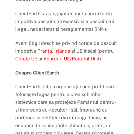
ClientEarth s-a angajat de mulți ani în lupta
împotriva pescuitului excesiv și a pescuitului
ilegal, nedeclarat și nereglementat (INN).
Avem litigii deschise privind cotele de pescuit
împotriva
Franța
,
Irlanda
și UE însăși (pentru
Cotele UE
și
Acorduri UE/Regatul Unit
).
Despre ClientEarth
ClientEarth este o organizație non-profit care
folosește legea pentru a crea schimbări
sistemice care să protejeze Pământul pentru -
și împreună cu - locuitorii săi. Împreună cu
parteneri și cetățeni din întreaga lume, ne
ocupăm de schimbările climatice, protejăm
natura și stopăm poluarea. Cerem socoteală