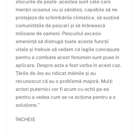
stocurile de pește - acestea sunt cele care
mențin oceanul viu și sănătos, capabile să ne
protejeze de schimbările climatice, să susțină
comunitățile de pescari și să hrănească
milioane de oameni. Pescuitul excesiv
amenință să distrugă toate aceste funcții
vitale și trebuie să vedem că legile concepute
pentru a combate acest fenomen sunt puse în
aplicare. Despre asta a fost vorba în acest caz.
Țările de Jos au ridicat mâinile și au
recunoscut că au o problemă majoră. Mulți
actori puternici vor fi acum cu ochii pe ea
pentru a vedea cum se va acționa pentru a o
soluționa."
ÎNCHEIE