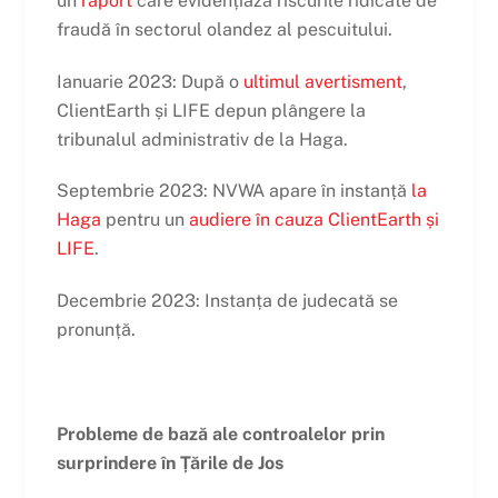
un
raport
care evidențiază riscurile ridicate de
fraudă în sectorul olandez al pescuitului.
Ianuarie 2023: După o
ultimul avertisment
,
ClientEarth și LIFE depun plângere la
tribunalul administrativ de la Haga.
Septembrie 2023: NVWA apare în instanță
la
Haga
pentru un
audiere în cauza ClientEarth și
LIFE
.
Decembrie 2023: Instanța de judecată se
pronunță.
Probleme de bază ale controalelor prin
surprindere în Țările de Jos