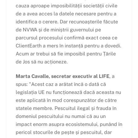
cauza aproape imposibilității societății civile
de a avea acces la datele necesare pentru a
identifica o cerere. Dar recunoașterile făcute
de NVWA și de miniștrii guvernului pe
parcursul procesului confirmă exact ceea ce
ClientEarth a mers în instanță pentru a dovedi.
Acum ar trebui să fie imposibil pentru Țările
de Jos să nu acționeze.
Marta Cavalle, secretar executiv al LIFE
, a
spus: "Acest caz a arătat încă o dată că
legislația UE nu funcționează dacă aceasta nu
este aplicată în mod corespunzător de către
statele membre. Pescuitul ilegal și frauda în
domeniul pescuitului nu numai că au un
impact enorm asupra ecosistemului, punând în
pericol stocurile de pește și pescuitul, dar