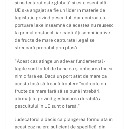
și nedeclarat este globală și este esențială.
UE s-a angajat să fie un lider în materie de
legislație privind pescuitul, dar controalele
portuare laxe înseamnă că acestea nu reușesc
la primul obstacol, iar cantități semnificative
de fructe de mare capturate ilegal se
strecoară probabil prin plasă.
"Acest caz atinge un adevăr fundamental -
legile sunt la fel de bune ca și aplicarea lor, și
nimic fără ea. Dacă un port atât de mare ca
acesta lasă să treacă traulere încărcate cu
fructe de mare fără să se pună întrebări,
afirmațiile privind gestionarea durabilă a
pescuitului în UE sunt o farsă."
Judecătorul a decis că plângerea formulată în
acest caz nu era suficient de specifică, din