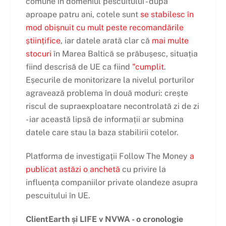
comune în domeniul pescuitului - după
aproape patru ani, cotele sunt
se stabilesc în
mod obișnuit cu mult peste recomandările
științifice
, iar datele arată clar că
mai multe
stocuri
în Marea Baltică se prăbușesc, situația
fiind descrisă de UE ca fiind
"cumplit
.
Eșecurile de monitorizare la nivelul porturilor
agravează problema în două moduri: crește
riscul de supraexploatare necontrolată zi de zi
- iar această lipsă de informații ar submina
datele care stau la baza stabilirii cotelor.
Platforma de investigații Follow The Money
a
publicat astăzi o anchetă
cu privire la
influența companiilor private olandeze asupra
pescuitului în UE.
ClientEarth și LIFE v NVWA - o cronologie