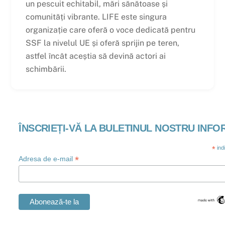
un pescuit echitabil, mări sănătoase și
comunități vibrante. LIFE este singura
organizație care oferă o voce dedicată pentru
SSF la nivelul UE și oferă sprijin pe teren,
astfel încât aceștia să devină actori ai
schimbării.
ÎNSCRIEȚI-VĂ LA BULETINUL NOSTRU INFO
*
ind
*
Adresa de e-mail