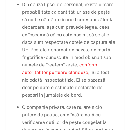
Din cauza lipsei de personal, există o mare
probabilitate ca cantități uriașe de pește
să nu fie cântărite în mod corespunzător la
debarcare, așa cum prevede legea, ceea
ce înseamnă că nu este posibil să se știe
dacă sunt respectate cotele de captură ale
UE. Peștele debarcat de navele de marfă
frigorifice - cunoscute în mod obișnuit sub
numele de "reefers" - este,
conform
autorităților portuare olandeze
, nu a fost
niciodată inspectat fizic. Ei se bazează
doar pe datele estimate declarate de
pescari în jurnalele de bord.
O companie privată, care nu are nicio
putere de poliție, este însărcinată cu
verificarea cutiilor de pește congelat la
debarcare în numele autorităților portuare.