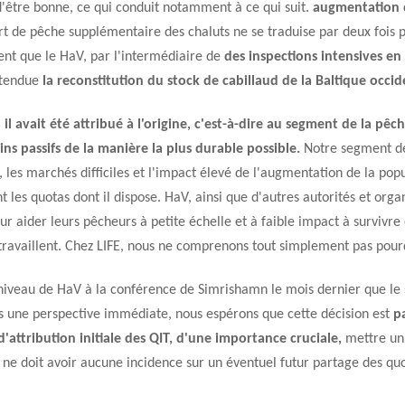
n d'être bonne, ce qui conduit notamment à ce qui suit.
augmentation d
ort de pêche supplémentaire des chaluts ne se traduise par deux fois 
nt que le HaV, par l'intermédiaire de
des inspections intensives en
attendue
la reconstitution du stock de cabillaud de la Baltique occ
il avait été attribué à l'origine, c'est-à-dire au segment de la pêch
ins passifs de la manière la plus durable possible.
Notre segment de 
, les marchés difficiles et l'impact élevé de l'augmentation de la popu
nt les quotas dont il dispose. HaV, ainsi que d'autres autorités et org
r aider leurs pêcheurs à petite échelle et à faible impact à survivre 
ravaillent. Chez LIFE, nous ne comprenons tout simplement pas pourqu
iveau de HaV à la conférence de Simrishamn le mois dernier que le s
s une perspective immédiate, nous espérons que cette décision est
p
'attribution initiale des QIT, d'une importance cruciale,
mettre un 
 ne doit avoir aucune incidence sur un éventuel futur partage des qu