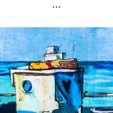
♦ ♦ ♦