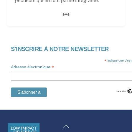
pêcheurs qui en font partie intégrante.
♦♦♦
S'INSCRIRE À NOTRE NEWSLETTER
*
indique que c'est
*
Adresse électronique
Swedish
Maltese
Retour
Spanish