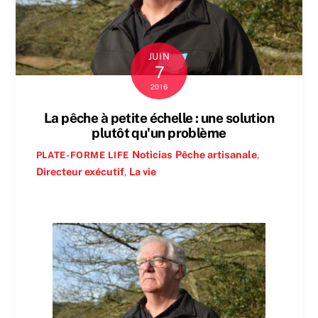
JUIN
7
2016
La pêche à petite échelle : une solution
plutôt qu'un problème
Noticias
Pêche artisanale
,
PLATE-FORME LIFE
Directeur exécutif
,
La vie