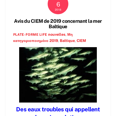
6
2018
Avis du CIEM de 2019 concernant la mer
Baltique
nouvelles
,
Μη
PLATE-FORME LIFE
κατηγοριοποιημένο
2019
,
Baltique
,
CIEM
Des eaux troubles qui appellent