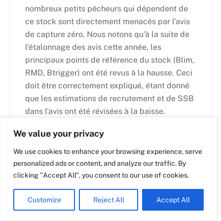
nombreux petits pêcheurs qui dépendent de
ce stock sont directement menacés par l'avis
Swedish
de capture zéro. Nous notons qu'à la suite de
Maltese
l'étalonnage des avis cette année, les
principaux points de référence du stock (Blim,
Spanish
RMD, Btrigger) ont été revus à la hausse. Ceci
Romanian
doit être correctement expliqué, étant donné
Polish
que les estimations de recrutement et de SSB
Italian
dans l'avis ont été révisées à la baisse.
Greek
We value your privacy
Plus à l'est, le
Hareng de la Baltique centrale
German
Le stock ne se porte pas bien non plus,
We use cookies to enhance your browsing experience, serve
Dutch
comme le confirment les résultats décevants
personalized ads or content, and analyze our traffic. By
de la saison du hareng, du moins dans les
Croatian
clicking "Accept All", you consent to our use of cookies.
eaux côtières. Ici aussi, la dépendance à
English
l'égard de la classe d'âge de 2014 est un motif
Customize
Reject All
Accept All
French
d'inquiétude.