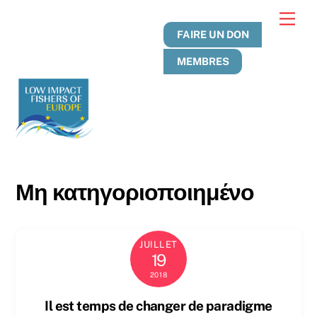
Skip
Men
to
FAIRE UN DON
content
MEMBRES
Μη κατηγοριοποιημένο
JUILLET
19
2018
Il est temps de changer de paradigme